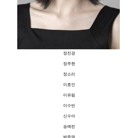
정진경
정주현
정소리
이효인
이유림
이수빈
신수아
송예린
박주영