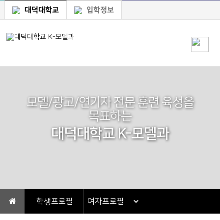
대덕대학교
입학정보
모델/광고/연기자 전문 훈련 육성을
목표하는
대덕대학교 K-모델과
학생프로필