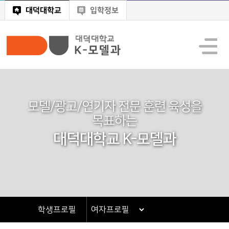
대덕대학교
입학정보
모델/광고/연기자 전문 훈련 육성을
목표하는
대덕대학교 K-모델과
학생프로필