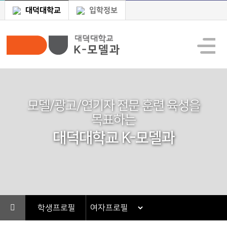
대덕대학교
입학정보
모델/광고/연기자 전문 훈련 육성을
목표하는
대덕대학교 K-모델과
학생프로필