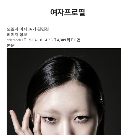
여자프로필
모델과 여자 16기
김민경
페이지 정보
ddcmodel
19-04-16 14:53
4,309회
0건
본문