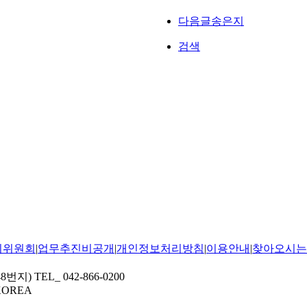
다음글
송은지
검색
의위원회
|
업무추진비공개
|
개인정보처리방침
|
이용안내
|
찾아오시는
8번지)
TEL_ 042-866-0200
, KOREA