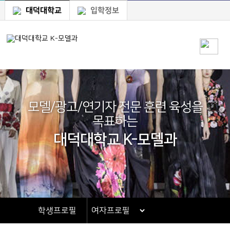
대덕대학교
입학정보
모델/광고/연기자 전문 훈련 육성을
목표하는
대덕대학교 K-모델과
학생프로필