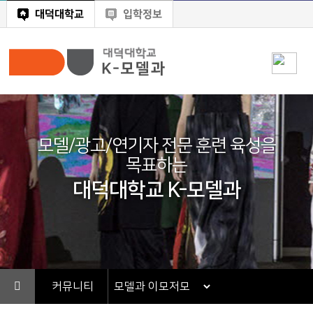
대덕대학교
입학정보
모델/광고/연기자 전문 훈련 육성을
목표하는
대덕대학교 K-모델과
커뮤니티