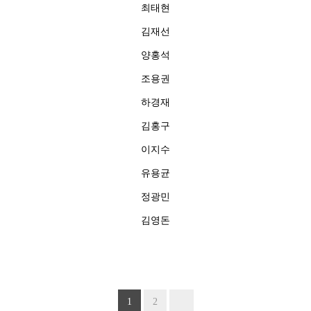
최태현
김재선
양홍석
조용권
하경재
김홍구
이지수
유용균
정광민
김영돈
1
2