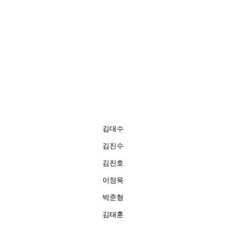
김대수
김진수
김진호
이정욱
박준형
김태훈