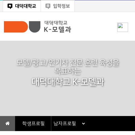
대덕대학교
입학정보
모델/광고/연기자 전문 훈련 육성을
목표하는
대덕대학교 K-모델과
학생프로필