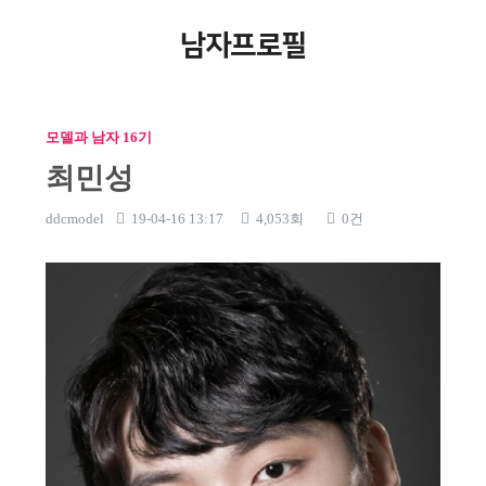
남자프로필
모델과 남자 16기
최민성
ddcmodel
19-04-16 13:17
4,053회
0건
본문