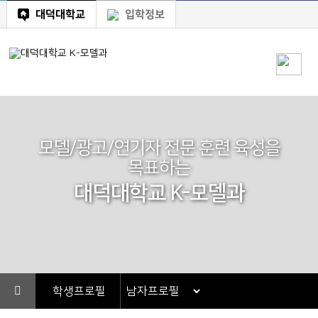
대덕대학교
입학정보
모델/광고/연기자 전문 훈련 육성을
목표하는
대덕대학교 K-모델과
학생프로필