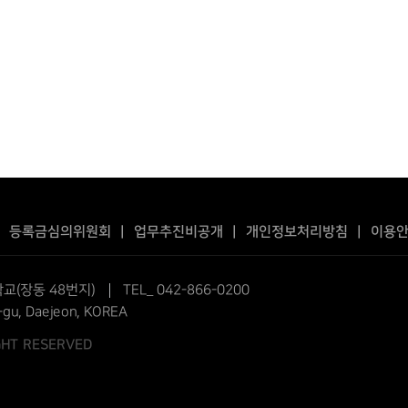
|
등록금심의위원회
|
업무추진비공개
|
개인정보처리방침
|
이용
교(장동 48번지)
TEL_ 042-866-0200
-gu, Daejeon, KOREA
IGHT RESERVED