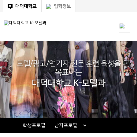
대덕대학교
입학정보
모델/광고/연기자 전문 훈련 육성을
목표하는
대덕대학교 K-모델과
학생프로필