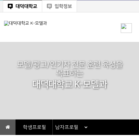
대덕대학교
입학정보
모델/광고/연기자 전문 훈련 육성을
목표하는
대덕대학교 K-모델과
학생프로필