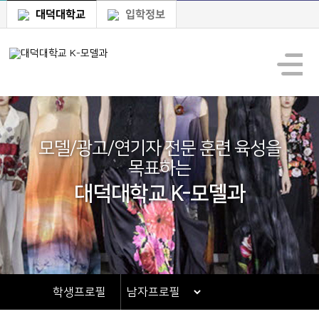
대덕대학교
입학정보
모델/광고/연기자 전문 훈련 육성을
목표하는
대덕대학교 K-모델과
학생프로필