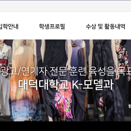
입학안내
학생프로필
수상 및 활동내역
/광고/연기자 전문 훈련 육성을 목
대덕대학교 K-모델과