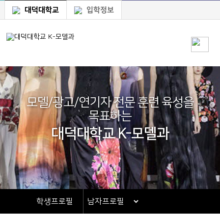
대덕대학교
입학정보
모델/광고/연기자 전문 훈련 육성을
목표하는
대덕대학교 K-모델과
학생프로필