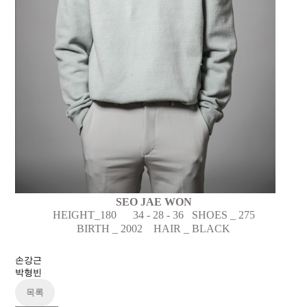
SEO JAE WON
HEIGHT_180 34 - 28 - 36 SHOES _ 275
BIRTH
_
2002 HAIR _ BLACK
손강근
박형빈
목록