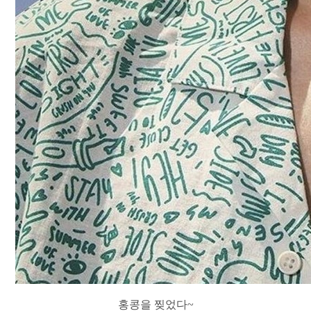
홍콩을 찢었다~