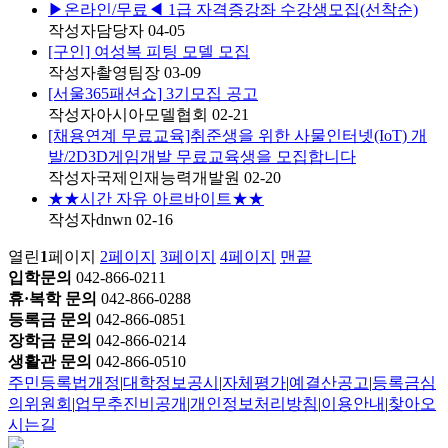
▶온라인/무료◀ 1급 자격증강좌 수강생모집(선착순)
작성자
담당자
04-05
[구인] 여성복 피팅 모델 모집
작성자
촬영팀장
03-09
[서울365패션쇼] 3기모집 공고
작성자
아시아모델협회
02-21
[채용연계 무료교육]취준생을 위한 사물인터넷(IoT) 개
발/2D3D게임개발 무료교육생을 모집합니다
작성자
국제인재능력개발원
02-20
★★시간 자유 아르바이트★★
작성자
dnwn
02-16
열린
1
페이지
2
페이지
3
페이지
4
페이지
맨끝
입학문의
042-866-0211
휴·복학 문의
042-866-0288
등록금 문의
042-866-0851
장학금 문의
042-866-0214
생활관 문의
042-866-0510
주민등록법개정
|
대학정보공시
|
자체평가
|
예결산공고
|
등록금심
의위원회
|
업무추진비공개
|
개인정보처리방침
|
이용안내
|
찾아오
시는길