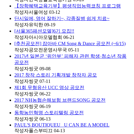
【장학혜택교육기부】평생직업능력코칭 프로그램
작성자
서울여성
03-12
단시일에, 영어 잘하기~, 각종질병 쉽게 치료~
작성자
유익한
09-19
[서울365패션모델]6기 모집!!
작성자
아시아모델협회
06-21
[추천공모전] 잡아바 CM Song & Dance 공모전 (~6/15)
작성자
공모전운영사무국
05-11
2017년 일본군 ‘위안부’ 피해자 관련 학생·청소년 작품
공모전
작성자
씽굿
09-08
2017 창작 스토리 기획개발 창작자 공모
작성자
씽굿
07-11
제1회 무형유산 UCC 영상 공모전
작성자
씽굿
06-22
2017 NH농협손해보험 브랜드SONG 공모전
작성자
씽굿
06-19
동학농민혁명 스토리텔링 공모전
작성자
씽굿
06-13
PAUL'S BOUTIQUEU_ U CAN BE A MODEL
작성자
폴스부띠끄
04-13